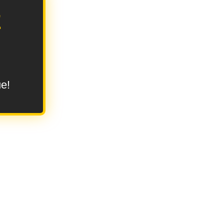
E
ue!