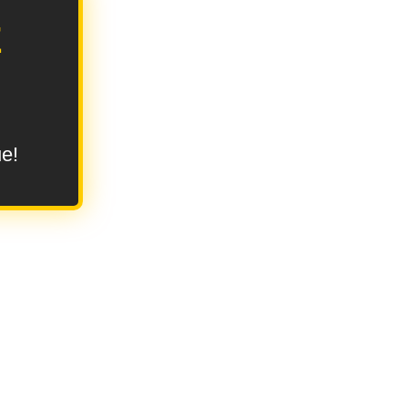
E
ue!