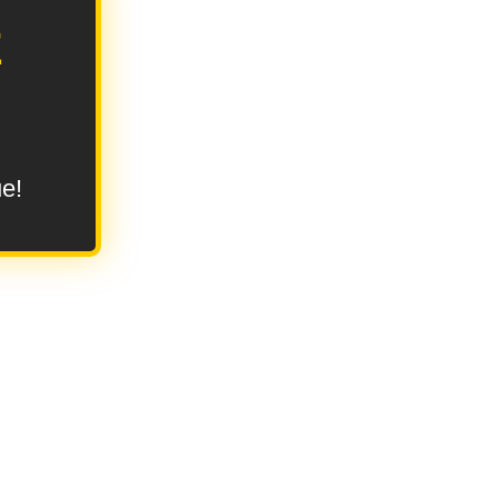
E
ue!