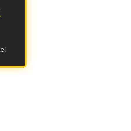
E
ue!