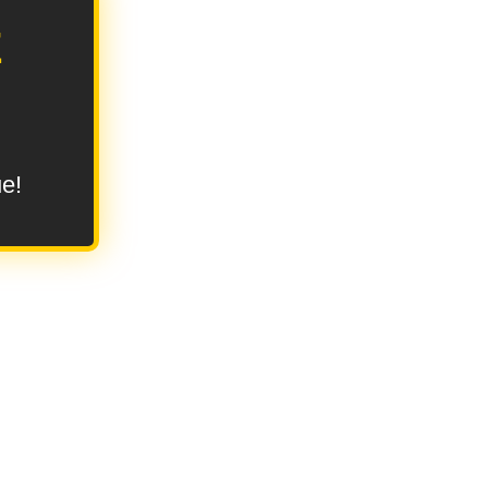
E
ue!