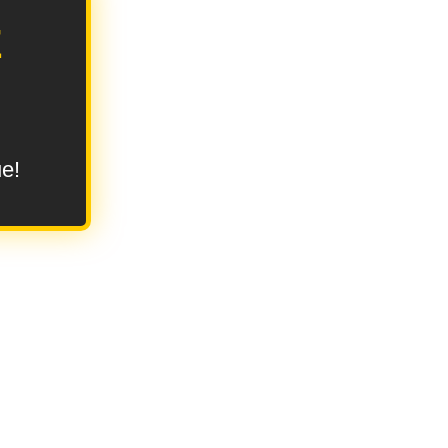
E
ue!