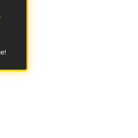
E
ue!