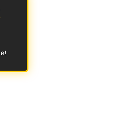
E
ue!