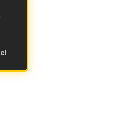
E
ue!