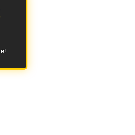
E
ue!