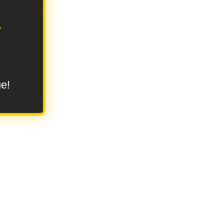
E
ue!