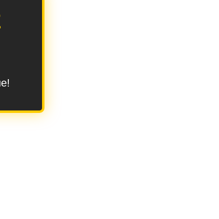
E
ue!