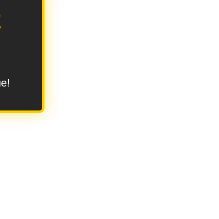
E
ue!