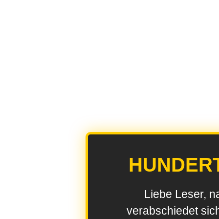
HUNDER
Liebe Leser, n
verabschiedet sic