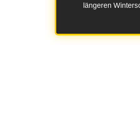
längeren Wintersc