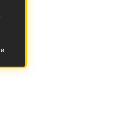
E
ue!