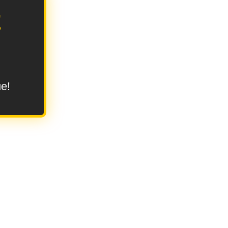
E
ue!