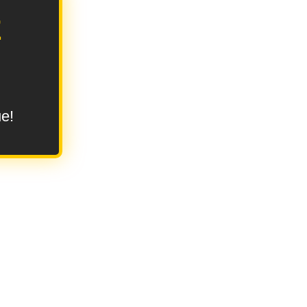
E
ue!