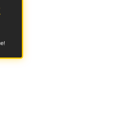
E
ue!