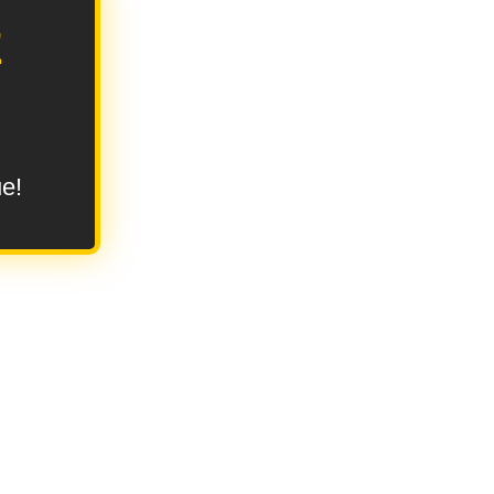
E
ue!