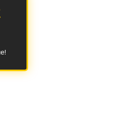
E
ue!