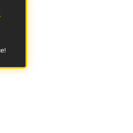
E
ue!