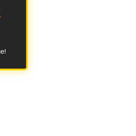
E
ue!