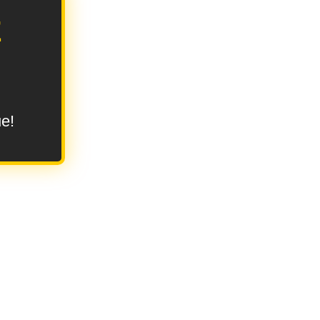
E
ue!