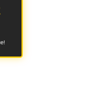
E
ue!