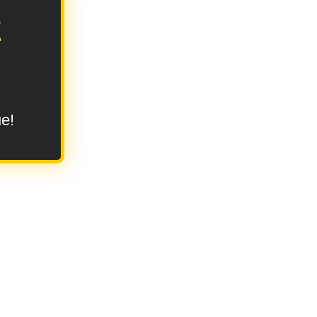
E
ue!