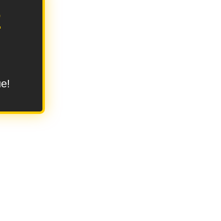
E
ue!