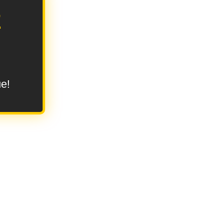
E
ue!