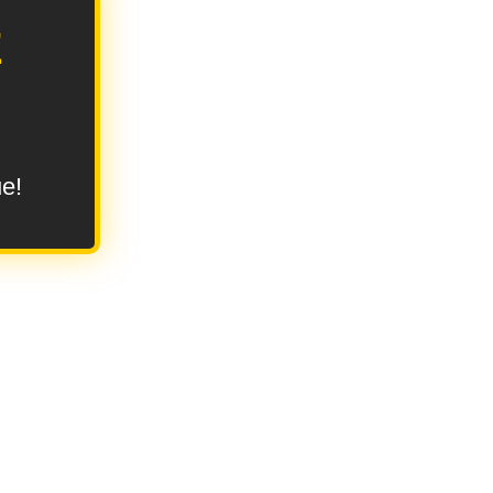
E
ue!