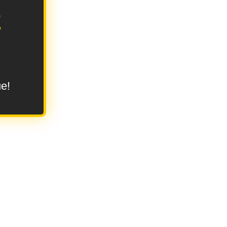
E
ue!