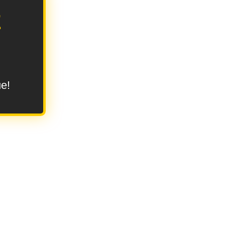
E
ue!