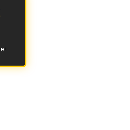
E
ue!