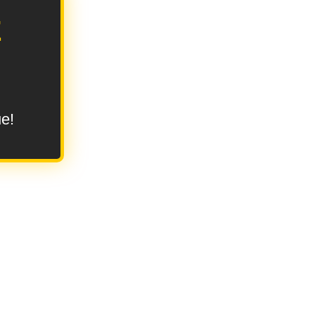
E
ue!